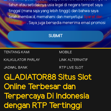
tahun atau setidaknya usia legal di negara tempat saya
tinggal (mana saja yang lebih tinggi) dan bahwa saya
telah membaca, memahami dan menyetujui
Syarat dan
ketentuan
. Saya juga bersedia menerima email promosi
SUBMIT
TENTANG KAMI
MOBILE
KALKULATOR PARLAY
LINK ALTERNATIF
JADWAL BANK
RTP LIVE SLOT
GLADIATOR88 Situs Slot
Online Terbesar dan
Terpercaya Di Indonesia
dengan RTP Tertinggi