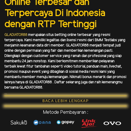
Online Terbesar dan
Terpercaya Di Indonesia
dengan RTP Tertinggi
GLADIATOR88
merupakan situs betting online terbesar yang resmi
terpercaya. Kami memiliki legalitas dan lisensi resmi dari BMM Testlabs yang
menjamin keamanan data diri member. GLADIATOR88 menjadi tempat judi
online dengan permaian yang fair dan memberikan kemenangan pasti.
Dilengkapi dengan customer service yang ramah dan profesional yang siap
membantu 24 jam nonstop. Kami berkomitmen memberikan pelayanan
terbaik lewat fitur tambahan seperti video tutorial, panduan main, livechat,
promosi maupun event yang dibagikan di sosial media resmi kami yang
membantu member menuju kemenangan. Nikmati bonus menarik dan promosi
lainnya hanya di GLADIATOR88 . Daftar sekarang juga dan raih kemenangmu
bersama GLADIATOR88.
...
BACA LEBIH LENGKAP
Metode Pembayaran :