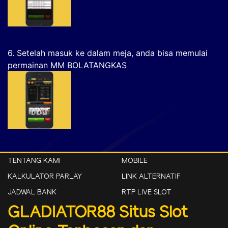
6. Setelah masuk ke dalam meja, anda bisa memulai
permainan MM BOLATANGKAS
TENTANG KAMI
MOBILE
KALKULATOR PARLAY
LINK ALTERNATIF
JADWAL BANK
RTP LIVE SLOT
GLADIATOR88 Situs Slot