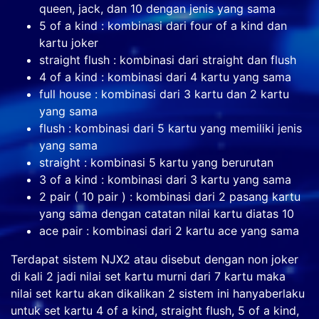
queen, jack, dan 10 dengan jenis yang sama
5 of a kind : kombinasi dari four of a kind dan
kartu joker
straight flush : kombinasi dari straight dan flush
4 of a kind : kombinasi dari 4 kartu yang sama
full house : kombinasi dari 3 kartu dan 2 kartu
yang sama
flush : kombinasi dari 5 kartu yang memiliki jenis
yang sama
straight : kombinasi 5 kartu yang berurutan
3 of a kind : kombinasi dari 3 kartu yang sama
2 pair ( 10 pair ) : kombinasi dari 2 pasang kartu
yang sama dengan catatan nilai kartu diatas 10
ace pair : kombinasi dari 2 kartu ace yang sama
Terdapat sistem NJX2 atau disebut dengan non joker
di kali 2 jadi nilai set kartu murni dari 7 kartu maka
nilai set kartu akan dikalikan 2 sistem ini hanyaberlaku
untuk set kartu 4 of a kind, straight flush, 5 of a kind,